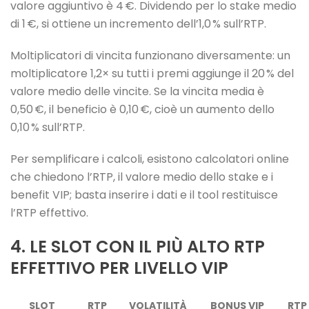
valore aggiuntivo è 4 €. Dividendo per lo stake medio
di 1 €, si ottiene un incremento dell’1,0 % sull’RTP.
Moltiplicatori di vincita funzionano diversamente: un
moltiplicatore 1,2× su tutti i premi aggiunge il 20 % del
valore medio delle vincite. Se la vincita media è
0,50 €, il beneficio è 0,10 €, cioè un aumento dello
0,10 % sull’RTP.
Per semplificare i calcoli, esistono calcolatori online
che chiedono l’RTP, il valore medio dello stake e i
benefit VIP; basta inserire i dati e il tool restituisce
l’RTP effettivo.
4. LE SLOT CON IL PIÙ ALTO RTP
EFFETTIVO PER LIVELLO VIP
SLOT
RTP
VOLATILITÀ
BONUS VIP
RTP