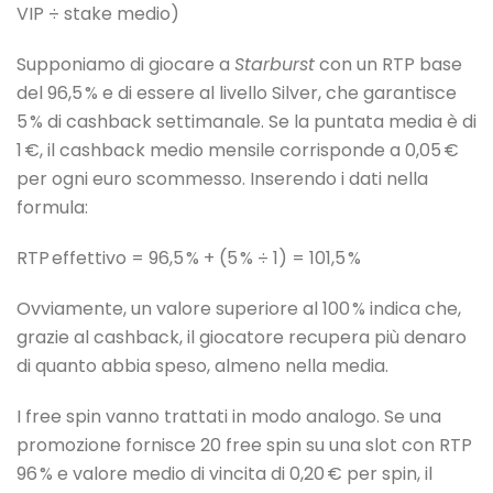
VIP ÷ stake medio)
Supponiamo di giocare a
Starburst
con un RTP base
del 96,5 % e di essere al livello Silver, che garantisce
5 % di cashback settimanale. Se la puntata media è di
1 €, il cashback medio mensile corrisponde a 0,05 €
per ogni euro scommesso. Inserendo i dati nella
formula:
RTP effettivo = 96,5 % + (5 % ÷ 1) = 101,5 %
Ovviamente, un valore superiore al 100 % indica che,
grazie al cashback, il giocatore recupera più denaro
di quanto abbia speso, almeno nella media.
I free spin vanno trattati in modo analogo. Se una
promozione fornisce 20 free spin su una slot con RTP
96 % e valore medio di vincita di 0,20 € per spin, il