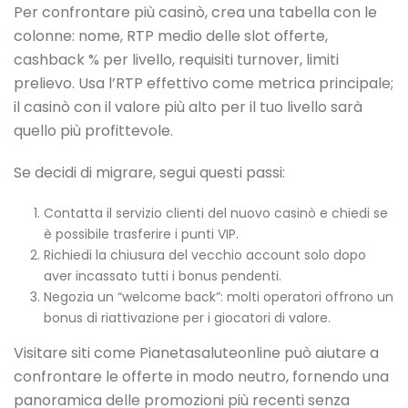
Per confrontare più casinò, crea una tabella con le
colonne: nome, RTP medio delle slot offerte,
cashback % per livello, requisiti turnover, limiti
prelievo. Usa l’RTP effettivo come metrica principale;
il casinò con il valore più alto per il tuo livello sarà
quello più profittevole.
Se decidi di migrare, segui questi passi:
Contatta il servizio clienti del nuovo casinò e chiedi se
è possibile trasferire i punti VIP.
Richiedi la chiusura del vecchio account solo dopo
aver incassato tutti i bonus pendenti.
Negozia un “welcome back”: molti operatori offrono un
bonus di riattivazione per i giocatori di valore.
Visitare siti come Pianetasaluteonline può aiutare a
confrontare le offerte in modo neutro, fornendo una
panoramica delle promozioni più recenti senza