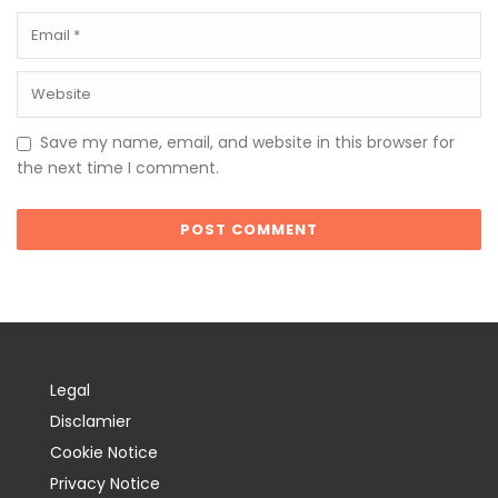
Save my name, email, and website in this browser for
the next time I comment.
Legal
Disclamier
Cookie Notice
Privacy Notice