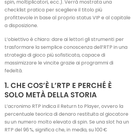
spin, moltiplicatori, ecc.). Verrà mostrata una
checklist pratica per scegliere il titolo più
profittevole in base al proprio status VIP e al capitale
a disposizione.
L’obiettivo è chiaro: dare ai lettori gli strumenti per
trasformare la semplice conoscenza dell’RTP in una
strategia di gioco più sofisticata, capace di
massimizzare le vincite grazie ai programmi di
fedeltà.
1. CHE COS’È L’RTP E PERCHÉ È
SOLO METÀ DELLA STORIA
L’acronimo RTP indica il Return to Player, ovvero la
percentuale teorica di denaro restituita al giocatore
su un numero molto elevato di spin. Se una slot ha un
RTP del 96 %, significa che, in media, su 100 €