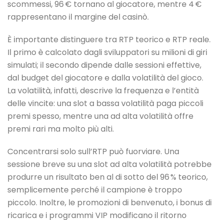
scommessi, 96 € tornano al giocatore, mentre 4 €
rappresentano il margine del casinò.
È importante distinguere tra RTP teorico e RTP reale.
Il primo è calcolato dagli sviluppatori su milioni di giri
simulati; il secondo dipende dalle sessioni effettive,
dal budget del giocatore e dalla volatilità del gioco.
La volatilità, infatti, descrive la frequenza e l’entità
delle vincite: una slot a bassa volatilità paga piccoli
premi spesso, mentre una ad alta volatilità offre
premi rari ma molto più alti.
Concentrarsi solo sull’RTP può fuorviare. Una
sessione breve su una slot ad alta volatilità potrebbe
produrre un risultato ben al di sotto del 96 % teorico,
semplicemente perché il campione è troppo
piccolo. Inoltre, le promozioni di benvenuto, i bonus di
ricarica e i programmi VIP modificano il ritorno