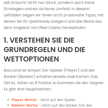
will, braucht nicht nur Glück, sondern auch klare
Strategien und ein sicheres Umfeld. In diesem
Leitfaden zeigen wir Ihnen acht praxisnahe Tipps, mit
denen Sie Ihr Spielniveau steigern und das Beste aus
dem Angebot von 1Red Casino herausholen.
1. VERSTEHEN SIE DIE
GRUNDREGELN UND DIE
WETTOPTIONEN
Baccarat ist simpel: Der Spieler (Player) und der
Banker (Banker) erhalten jeweils zwei Karten. Das
Ziel ist, näher an 9 Punkte zu kommen als der Gegner.
Es gibt drei Hauptwetten:
Player‑Wette
– Setzt auf den Spieler.
Banker‑Wette
– Setzt auf den Banker, hat den