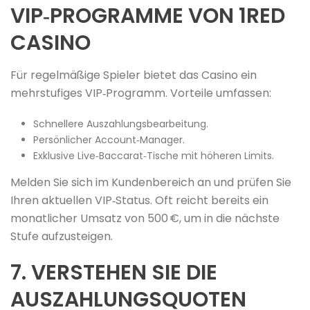
VIP‑PROGRAMME VON 1RED
CASINO
Für regelmäßige Spieler bietet das Casino ein
mehrstufiges VIP‑Programm. Vorteile umfassen:
Schnellere Auszahlungsbearbeitung.
Persönlicher Account‑Manager.
Exklusive Live‑Baccarat‑Tische mit höheren Limits.
Melden Sie sich im Kundenbereich an und prüfen Sie
Ihren aktuellen VIP‑Status. Oft reicht bereits ein
monatlicher Umsatz von 500 €, um in die nächste
Stufe aufzusteigen.
7. VERSTEHEN SIE DIE
AUSZAHLUNGSQUOTEN