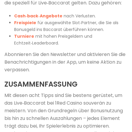
die speziell für Live‑Baccarat gelten. Dazu gehören:
Cash‑back‑Angebote
nach Verlusten.
Freispiele
für ausgewählte Slot‑Partner, die Sie als
Bonusgeld ins Baccarat überführen können.
Turniere
mit hohen Preisgeldern und
Echtzeit‑Leaderboard.
Abonnieren Sie den Newsletter und aktivieren Sie die
Benachrichtigungen in der App, um keine Aktion zu
verpassen.
ZUSAMMENFASSUNG
Mit diesen acht Tipps sind Sie bestens gerüstet, um
das Live‑Baccarat bei 1Red Casino souverän zu
meistern. Von den Grundregeln über Bonusnutzung
bis hin zu schnellen Auszahlungen – jedes Element
trägt dazu bei, Ihr Spielerlebnis zu optimieren.