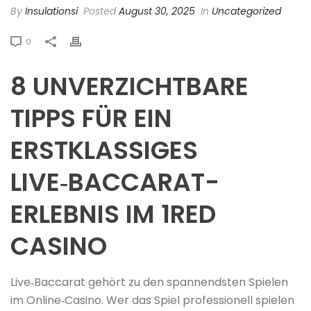
By
Insulationsi
Posted
August 30, 2025
In
Uncategorized
0
8 UNVERZICHTBARE
TIPPS FÜR EIN
ERSTKLASSIGES
LIVE‑BACCARAT-
ERLEBNIS IM 1RED
CASINO
Live‑Baccarat gehört zu den spannendsten Spielen
im Online‑Casino. Wer das Spiel professionell spielen